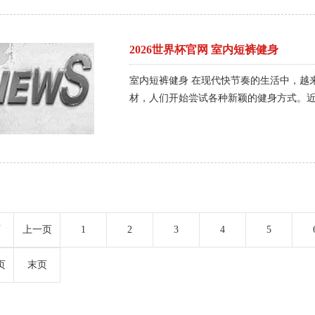
2026世界杯官网 室内短裤健身
室内短裤健身 在现代快节奏的生活中，越
材，人们开始尝试各种新颖的健身方式。
页
上一页
1
2
3
4
5
页
末页