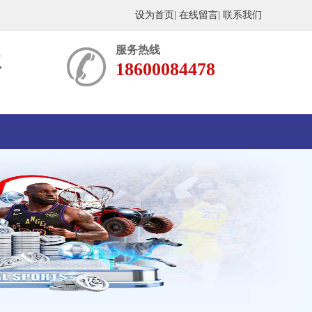
设为首页
|
在线留言
|
联系我们
服务热线
工
18600084478