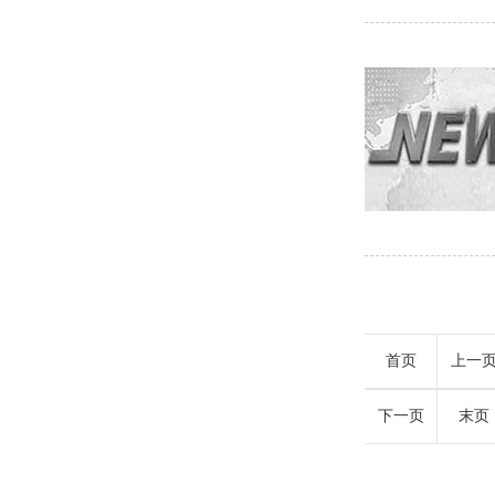
首页
上一
下一页
末页