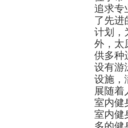
追求专
了先进
计划，
外，太
供多种
设有游
设施，
展随着
室内健
室内健
多的健