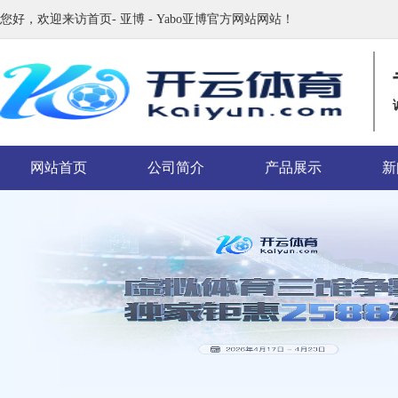
您好，欢迎来访首页- 亚博 - Yabo亚博官方网站网站！
网站首页
公司简介
产品展示
新