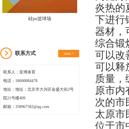
炎热的
下进行
硅pu篮球场
器材，
综合锻
可以改
联系方式
more +
可以释
联系人：亚博体育
质量，
电话：18600084478
原市内
地址：地址：北京市大兴区金盛大街2号
院21号楼409
次的市
邮箱：358967582@qq.com
太原市
位于市