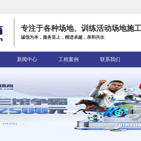
专注于各种场地、训练活动场地施
诚信为本，服务至上，精进卓越，亲和共生
新闻中心
工程案例
联系我们