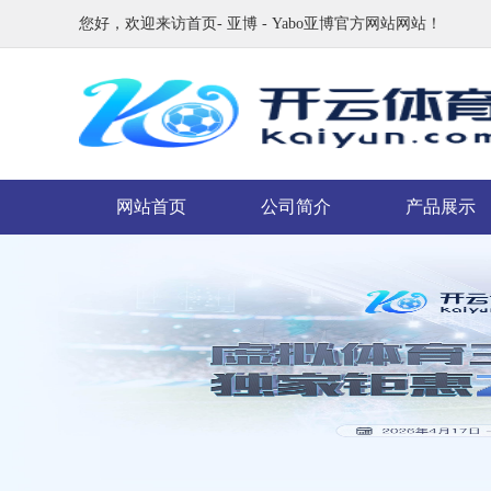
您好，欢迎来访首页- 亚博 - Yabo亚博官方网站网站！
网站首页
公司简介
产品展示