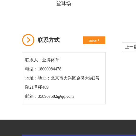
篮球场
联系方式
more +
上一
联系人：亚博体育
电话：18600084478
地址：地址：北京市大兴区金盛大街2号
院21号楼409
邮箱：358967582@qq.com