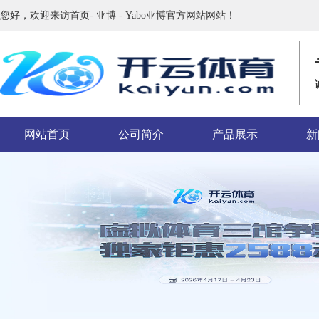
您好，欢迎来访首页- 亚博 - Yabo亚博官方网站网站！
网站首页
公司简介
产品展示
新