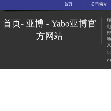
首页
公司简介
联
首页- 亚博 - Yabo亚博官
电
邮
方网站
地
京
C
y 