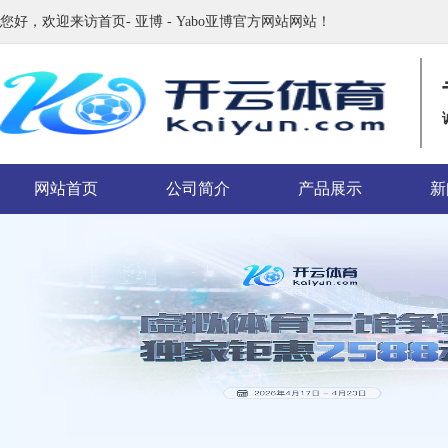
您好，欢迎来访首页- 亚博 - Yabo亚博官方网站网站！
网站首页
公司简介
产品展示
新