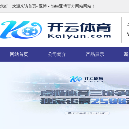
您好，欢迎来访首页- 亚博 - Yabo亚博官方网站网站！
网站首页
公司简介
产品展示
新