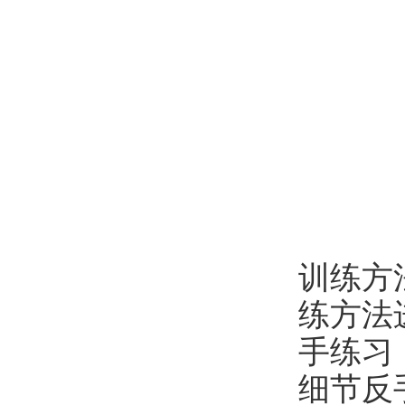
训练方
练方法
手练习
细节反