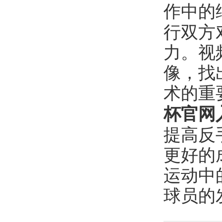
作中的
行双方
力。视
像，找
术的重
杯官网
提高反
更好的
运动中
球员的