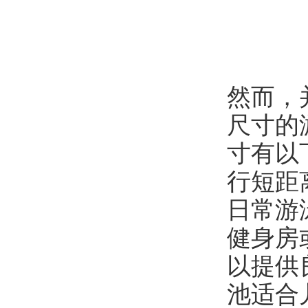
然而，
尺寸的
寸有以
行短距
日常游
健身房
以提供
池适合