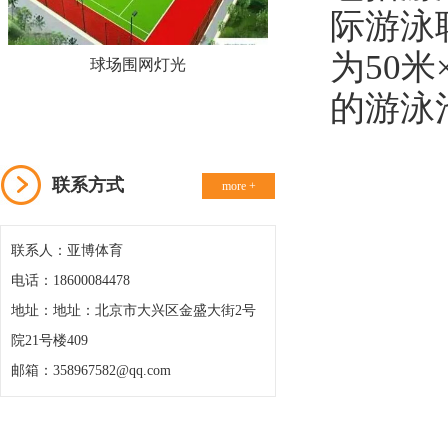
际游泳
为50
球场围网灯光
的游泳
联系方式
more +
联系人：亚博体育
电话：18600084478
地址：地址：北京市大兴区金盛大街2号
院21号楼409
邮箱：358967582@qq.com